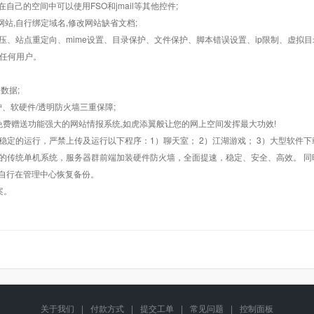
在自己的空间中可以使用FSO和jmail等其他控件;
止网站,自行绑定域名,修改网站缺省文档;
AR解压、站点重定向、mime设置、目录保护、文件保护、脚本错误设置、ip限制、虚拟
对任何用户。
数据;
护、软硬件/透明防火墙三重保障;
购，免费赠送功能强大的网站情报系统,如虎添翼般让您的网上空间发挥最大功效!
常稳定的运行，严禁上传及运行以下程序：1）聊天室； 2）江湖游戏； 3）大型软件下
般的传统单机系统，服务器群前端加装硬件防火墙，全面提速，稳定、安全、高效。 同时
以自行在管理中心恢复备份。
案。
关于我们
|
付款方式
|
提交工单
|
常见问题
|
控制面板