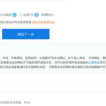
正式购买
试用7天
（收费6元）
我已阅读并同意要爱要爱
虚拟主机购买协议
、外挂、钓鱼网站、秒赞程序、垃圾邮件等非法网站，对于成人用品、 空包网站、
险容易受攻击的网站不可购买我司虚拟主机，但可以购买我司电信线路的
云服务器
并开
拟主机必须备案成功后才能绑定域名。 可能受攻击的网站请在虚拟主机控制面板中开启“
墙,自动抵抗各类病毒、攻击;