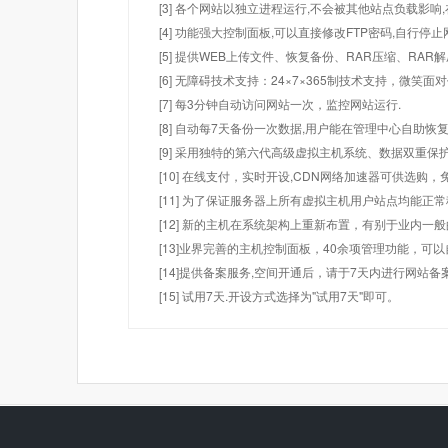
[3] 各个网站以独立进程运行,不会被其他站点负载影响,
[4] 功能强大控制面板,可以直接修改FTP密码,自行停
[5] 提供WEB上传文件、恢复备份、RAR压缩、R
[6] 无障碍技术支持：24×7×365制技术支持，微笑面
[7] 每3分钟自动访问网站一次，监控网站运行.
[8] 自动每7天备份一次数据,用户能在管理中心自助恢复
[9] 采用独特的第六代高级虚拟主机系统、数据双重保
[10] 在线支付，实时开设,CDN网络加速器可供选
[11] 为了保证服务器上所有虚拟主机用户站点均能正
[12] 新的主机在系统架构上重新布置，有别于业内一
[13]业界完善的主机控制面板，40余项管理功能，可
[14]提供备案服务,空间开通后，请于7天内进行网站备
[15] 试用7天.开设方式选择为"试用7天"即可。