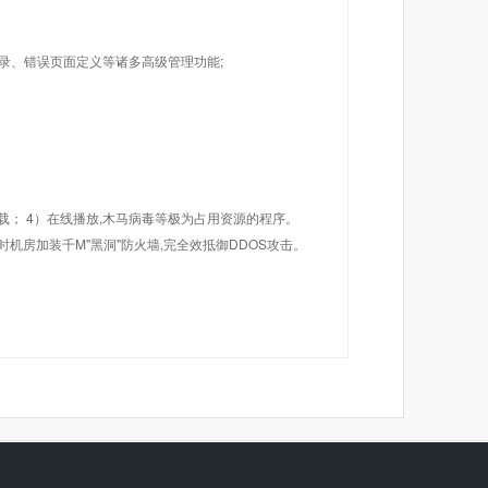
目录、错误页面定义等诸多高级管理功能;
载； 4）在线播放,木马病毒等极为占用资源的程序。
机房加装千M"黑洞"防火墙,完全效抵御DDOS攻击。