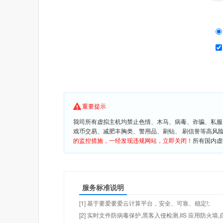
重要提示
我司所有虚拟主机均禁止色情、木马、病毒、诈骗、私服
戏币交易、减肥丰胸类、警用品、刷钻、 刷信誉等高风
的监控措施，一经发现违规网站，立即关闭！
所有国内虚
服务标准说明
[1] 基于要爱要爱云计算平台，安全、可靠、稳定!;
[2] 实时文件防病毒保护,黑客入侵检测,IIS 应用防火