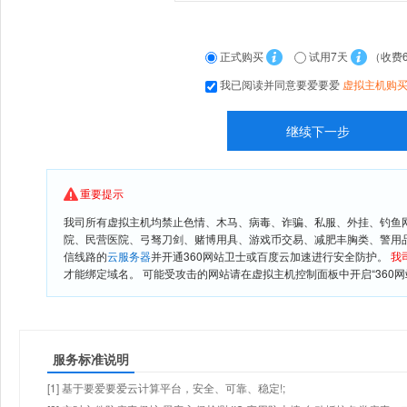
正式购买
试用7天
（收费
我已阅读并同意要爱要爱
虚拟主机购
重要提示
我司所有虚拟主机均禁止色情、木马、病毒、诈骗、私服、外挂、钓鱼
院、民营医院、弓驽刀剑、赌博用具、游戏币交易、减肥丰胸类、警用
信线路的
云服务器
并开通360网站卫士或百度云加速进行安全防护。
我
才能绑定域名。 可能受攻击的网站请在虚拟主机控制面板中开启“360网
服务标准说明
[1] 基于要爱要爱云计算平台，安全、可靠、稳定!;