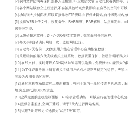
[2] 实时文件防病毒保护,黑客入侵检测,IIS 应用防火墙,自动抵抗各类病毒、
[3] 各个网站以独立进程运行,不会被其他站点负载影响,在自己的空间中可以使用
[4] 功能强大控制面板,可以直接修改FTP密码,自行停止网站,自行绑定域名,
[5] 提供WEB上传文件、恢复备份、RAR压缩、RAR解压、站点重定向
级管理功能;
[6] 无障碍技术支持：24×7×365制技术支持，微笑面对任何用户。
[7] 每3分钟自动访问网站一次，监控网站运行.
[8] 自动每7天备份一次数据,用户能在管理中心自助恢复数据;
[9] 采用独特的第六代高级虚拟主机系统、数据双重保护、软硬件/透明防火
[10] 在线支付，实时开设,CDN网络加速器可供选购，免费赠送功能强大
[11] 为了保证服务器上所有虚拟主机用户站点均能正常稳定的运行，严禁上
等极为占用资源的程序。
[12] 新的主机在系统架构上重新布置，有别于业内一般的传统单机系统，
墙,完全效抵御DDOS攻击。
[13]业界完善的主机控制面板，40余项管理功能，可以自行在管理中心恢
[14]提供备案服务,空间开通后，请于7天内进行网站备案。
[15] 试用7天.开设方式选择为"试用7天"即可。