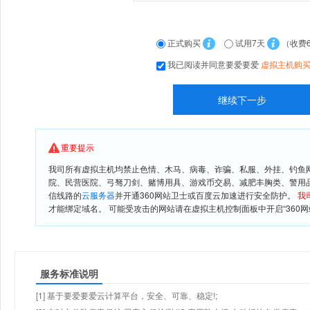
正式购买
试用7天
（收费
我已阅读并同意要爱要爱
虚拟主机购
重要提示
我司所有虚拟主机均禁止色情、木马、病毒、诈骗、私服、外挂、钓鱼
院、民营医院、弓驽刀剑、赌博用具、游戏币交易、减肥丰胸类、警用
信线路的
云服务器
并开通360网站卫士或百度云加速进行安全防护。
我
才能绑定域名。 可能受攻击的网站请在虚拟主机控制面板中开启“360网
服务标准说明
[1] 基于要爱要爱云计算平台，安全、可靠、稳定!;