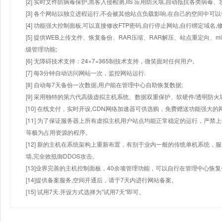
[2] 实时文件防病毒保护,黑客入侵检测,IIS 应用防火墙,自动抵抗各类病毒、
[3] 各个网站以独立进程运行,不会被其他站点负载影响,在自己的空间中可以使用
[4] 功能强大控制面板,可以直接修改FTP密码,自行停止网站,自行绑定域名,
[5] 提供WEB上传文件、恢复备份、RAR压缩、RAR解压、站点重定向
级管理功能;
[6] 无障碍技术支持：24×7×365制技术支持，微笑面对任何用户。
[7] 每3分钟自动访问网站一次，监控网站运行.
[8] 自动每7天备份一次数据,用户能在管理中心自助恢复数据;
[9] 采用独特的第六代高级虚拟主机系统、数据双重保护、软硬件/透明防火
[10] 在线支付，实时开设,CDN网络加速器可供选购，免费赠送功能强大
[11] 为了保证服务器上所有虚拟主机用户站点均能正常稳定的运行，严禁上
等极为占用资源的程序。
[12] 新的主机在系统架构上重新布置，有别于业内一般的传统单机系统，
墙,完全效抵御DDOS攻击。
[13]业界完善的主机控制面板，40余项管理功能，可以自行在管理中心恢
[14]提供备案服务,空间开通后，请于7天内进行网站备案。
[15] 试用7天.开设方式选择为"试用7天"即可。